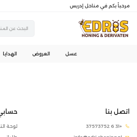
مرحباً بكم في مناحل إدريس
عسل
العروض
الهدايا
اتصل بنا
حسابي
+31 6 2
3757375
لوحة الت