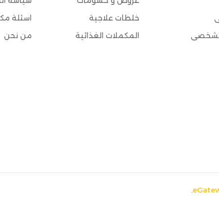
عروض و حسومات
سياسة ا
ي
خلطات علاجية
اسئلة مكر
الشخصي
المكملات الغذائية
من نحن
.
eGatew