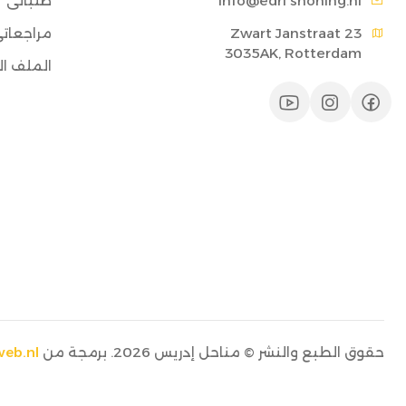
shoning.nl
info@edri
طلباتي
مراجعات
3035AK, Rotterdam
الملف 
حقوق الطبع والنشر © مناحل إدريس 2026. برمجة من
eb.nl