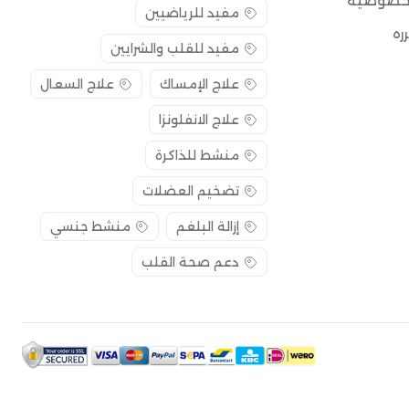
لخصوصية
مفيد للرياضيين
ره
مفيد للقلب والشرايين
علاج الإمساك
علاج السعال
علاج الانفلونزا
منشط للذاكرة
تضخيم العضلات
إزالة البلغم
منشط جنسي
دعم صحة القلب